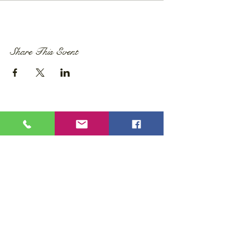
Share This Event
Privacy Policy
Accessibility Statement
Wix Updates & Marketing Login
Download Liability Release Form