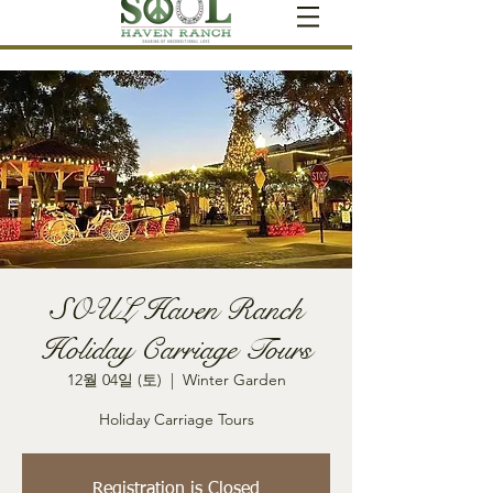
SOUL Haven Ranch
Holiday Carriage Tours
12월 04일 (토)
  |  
Winter Garden
Holiday Carriage Tours
Registration is Closed