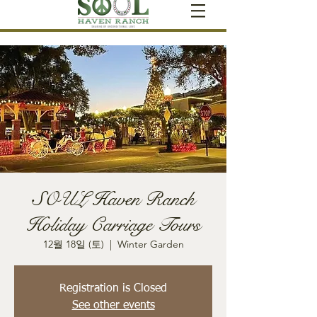
SOUL Haven Ranch
Holiday Carriage Tours
12월 18일 (토)
  |  
Winter Garden
Registration is Closed
See other events