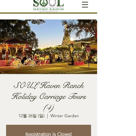
SOUL Haven Ranch
Holiday Carriage Tours
(4)
12월 26일 (일)
  |  
Winter Garden
Registration is Closed