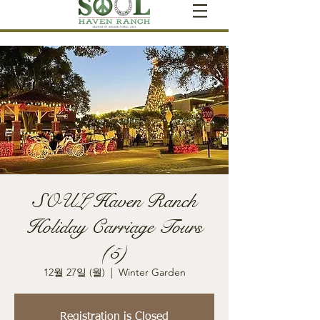
SOUL Haven Ranch
Holiday Carriage Tours
(5)
12월 27일 (월)
  |  
Winter Garden
Registration is Closed